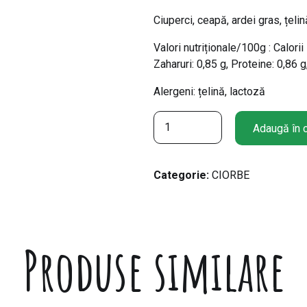
Ciuperci, ceapă, ardei gras, țeli
Valori nutriționale/100g : Calorii
Zaharuri: 0,85 g, Proteine: 0,86 g,
Alergeni: țelină, lactoză
C
Adaugă în 
a
n
t
Categorie:
CIORBE
i
t
a
t
Produse similare
e
S
u
p