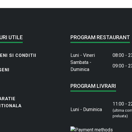
URI UTILE
PROGRAM RESTAURANT
Luni - Vineri
08:00 - 2
NI SI CONDITII
Sambata -
09:00 - 2
Duminica
GENI
PROGRAM LIVRARI
ARATIE
11:00 - 2
ITIONALA
Luni - Duminica
(ultima co
preluata)