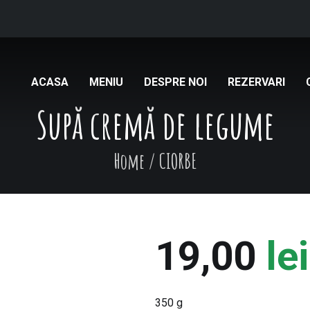
ACASA
MENIU
DESPRE NOI
REZERVARI
Supă cremă de legume
Home
/
CIORBE
19,00
lei
350 g