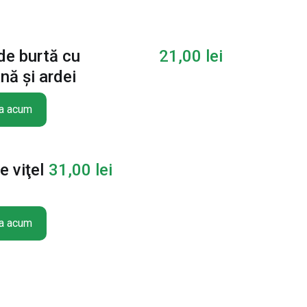
de burtă cu
21,00
lei
ă şi ardei
a acum
e viţel
31,00
lei
a acum