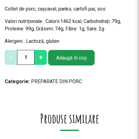
Cotlet de porc, cașcaval, panko, cartofi pai, sos
Valori nutriționale : Calorii:1462
kcal,
Carbohidrați:
79g,
Proteine:
99g,
Grăsimi:
74g,
Fibre: 1
g,
Sare:
2g
Alergeni : Lactoză, gluten
C
−
+
Adaugă în coș
a
n
t
Categorie:
PREPARATE DIN PORC
i
t
a
t
e
Produse similare
Ș
n
i