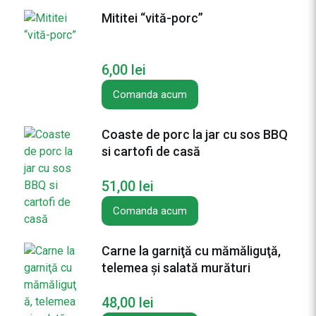
ț
Mititei “vită-porc”
e
l
p
6,00
lei
o
r
Comanda acum
c
g
Coaste de porc la jar cu sos BBQ
i
si cartofi de casă
g
a
51,00
lei
n
t
Comanda acum
c
u
Carne la garniţă cu mămăliguţă,
c
telemea și salată murături
a
ș
48,00
lei
c