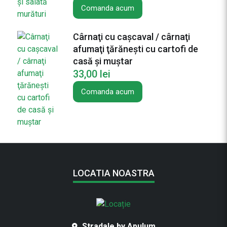
Comanda acum
a
v
a
Cârnaţi cu caşcaval / cârnaţi
l
afumaţi ţărăneşti cu cartofi de
casă și muștar
33,00
lei
Comanda acum
LOCATIA NOASTRA
Stradale by Apulum