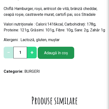
Chiflă Hamburger, roșii, antricot de vită, brânză cheddar,
ceapă roșie, castravete murat, cartofi pai, sos Stradale
Valori nutriționale : Calorii:1416
kcal,
Carbohidrați:
178g,
Proteine: 121
g,
Grăsimi: 101
g,
Fibre: 10
g,
Sare:
2g, Zahăr 1g
Alergeni : Lactoză, gluten, muștar
C
−
+
Adaugă în coș
a
n
t
Categorie:
BURGERI
i
t
a
t
e
Produse similare
S
m