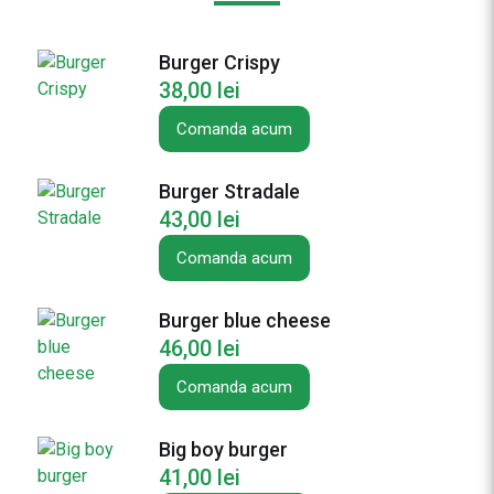
a
s
Burger Crispy
h
38,00
lei
e
d
Comanda acum
B
u
Burger Stradale
r
43,00
lei
g
e
Comanda acum
r
Burger blue cheese
46,00
lei
Comanda acum
Big boy burger
41,00
lei