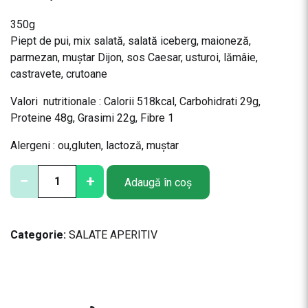
350g
Piept de pui, mix salată, salată iceberg, maioneză,
parmezan, muştar Dijon, sos Caesar, usturoi, lămâie,
castravete, crutoane
Valori nutritionale : Calorii 518kcal, Carbohidrati 29g,
Proteine 48g, Grasimi 22g, Fibre 1
Alergeni : ou,gluten, lactoză, muștar
C
−
+
Adaugă în coș
a
n
t
Categorie:
SALATE APERITIV
i
t
a
t
e