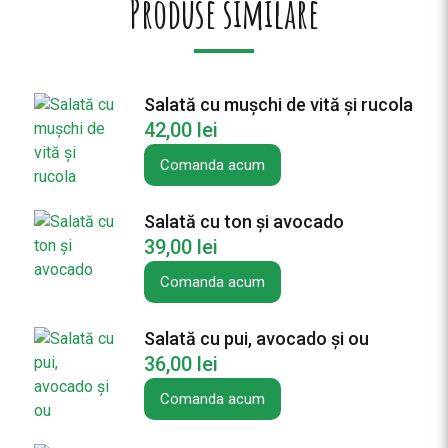
Produse similare
S
a
l
a
Salată cu mușchi de vită și rucola
t
42,00
lei
ă
C
Comanda acum
a
e
Salată cu ton și avocado
s
39,00
lei
a
r
Comanda acum
Salată cu pui, avocado și ou
36,00
lei
Comanda acum