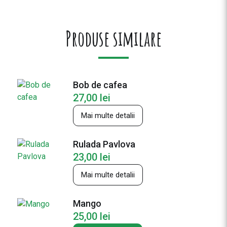
a
t
e
Produse similare
P
a
p
a
Bob de cafea
n
27,00
lei
a
ş
Mai multe detalii
i
c
Rulada Pavlova
u
23,00
lei
d
u
Mai multe detalii
l
c
Mango
e
25,00
lei
a