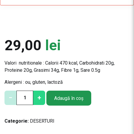
29,00
lei
Valori nutritionale : Calorii 470 kcal, Carbohidrati 20g,
Proteine 20g, Grasimi 34g, Fibre 1g, Sare 0.5g
Alergeni : ou, gluten, lactoză
C
−
+
Adaugă în coș
a
n
t
Categorie:
DESERTURI
i
t