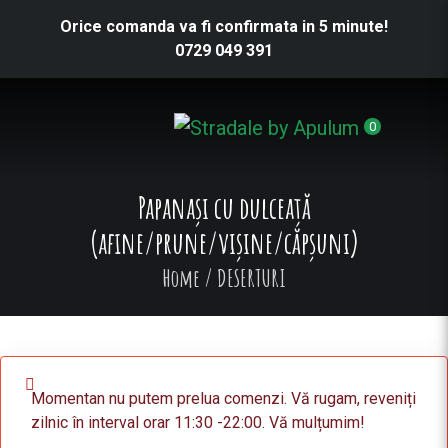
Orice comanda va fi confirmata in 5 minute!
0729 049 391
0
Papanaşi cu dulceaţă
(afine/prune/vișine/căpșuni)
Home
/
DESERTURI
Momentan nu putem prelua comenzi. Vă rugam, reveniți
zilnic în interval orar 11:30 -22:00. Vă mulțumim!