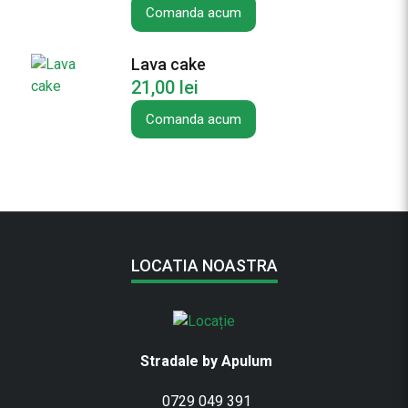
Comanda acum
ţ
ă
(
Lava cake
a
21,00
lei
f
Comanda acum
i
n
e
/
p
r
u
LOCATIA NOASTRA
n
e
/
v
Stradale by Apulum
i
ș
0729 049 391