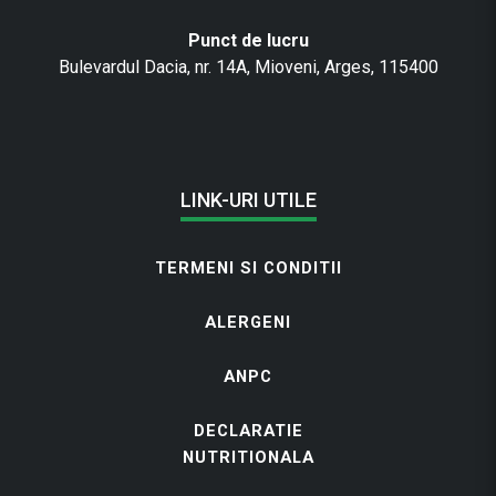
i
n
Punct de lucru
e
Bulevardul Dacia, nr. 14A, Mioveni, Arges, 115400
/
c
ă
p
ș
LINK-URI UTILE
u
n
i
TERMENI SI CONDITII
)
ALERGENI
ANPC
DECLARATIE
NUTRITIONALA