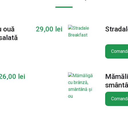
u ouă
29,00
lei
Stradal
salată
Comand
26,00
lei
Mămăli
smântâ
Comand