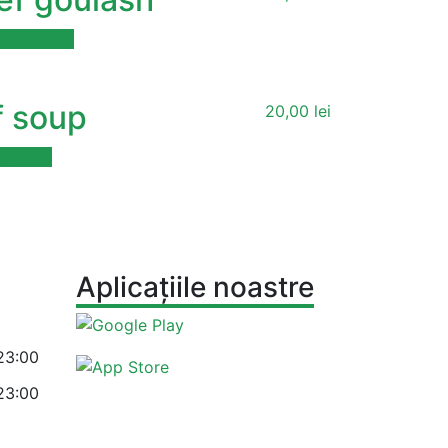
nda acum
f soup
20,00
lei
a acum
Aplicațiile noastre
23:00
23:00