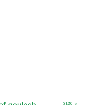
ef goulash
31,00
lei