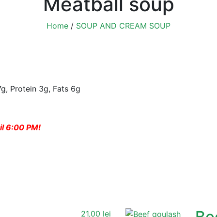
Meatball soup
Home
/
SOUP AND CREAM SOUP
7g, Protein 3g, Fats 6g
il 6:00 PM!
Be
21,00
lei