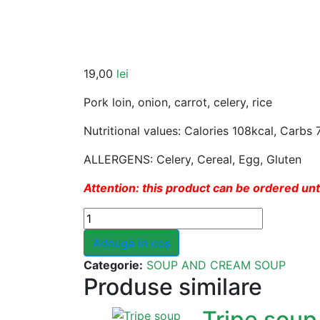
19,00
lei
Pork loin, onion, carrot, celery, rice
Nutritional values: Calories 108kcal, Carbs 
ALLERGENS: Celery, Cereal, Egg, Gluten
Attention: this product can be ordered unt
Cantitate
Meatball
Adaugă în coș
soup
Categorie:
SOUP AND CREAM SOUP
Produse similare
Tripe soup