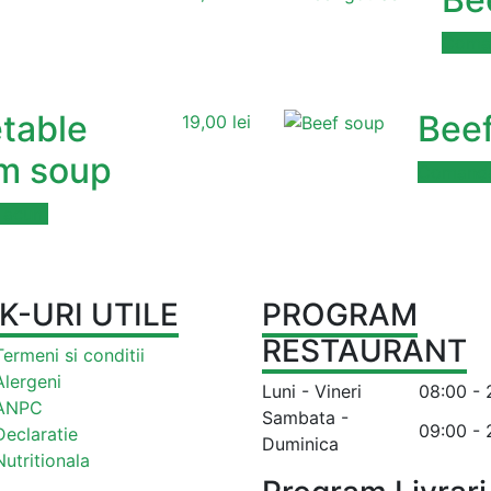
Coma
table
Bee
19,00
lei
m soup
Comand
 acum
K-URI UTILE
PROGRAM
RESTAURANT
Termeni si conditii
Alergeni
Luni - Vineri
08:00 - 
ANPC
Sambata -
09:00 - 
Declaratie
Duminica
Nutritionala