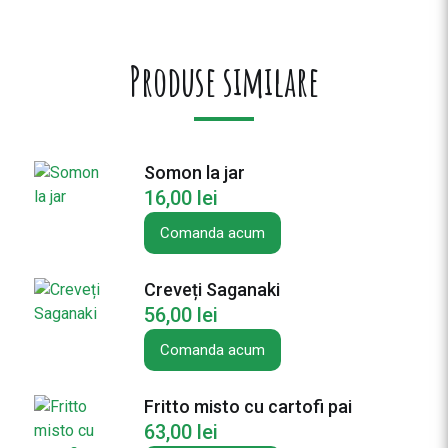
a
t
e
Produse similare
F
r
i
g
Somon la jar
ă
16,00
lei
r
u
Comanda acum
i
e
Creveți Saganaki
d
56,00
lei
e
c
Comanda acum
r
e
Fritto misto cu cartofi pai
v
63,00
lei
e