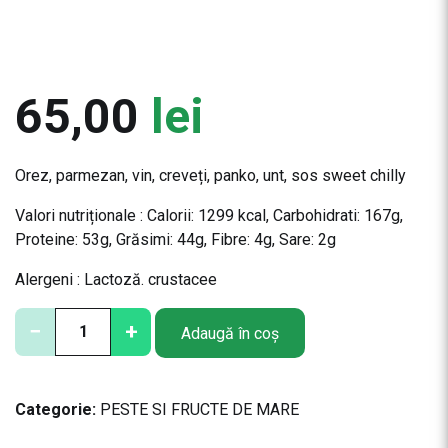
65,00
lei
Orez, parmezan, vin, creveți, panko, unt, sos sweet chilly
Valori nutriționale : Calorii:
1299 kcal,
Carbohidrati:
167g,
Proteine:
53g,
Grăsimi:
44g,
Fibre:
4g,
Sare:
2g
Alergeni : Lactoză. crustacee
C
−
+
Adaugă în coș
a
n
t
Categorie:
PESTE SI FRUCTE DE MARE
i
t