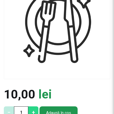
10,00
lei
C
−
+
Adaugă în coș