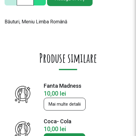
a
n
t
Băuturi
,
Meniu Limba Română
i
t
a
t
e
Produse similare
B
e
r
e
Fanta Madness
H
10,00
lei
e
i
Mai multe detalii
n
e
Coca- Cola
k
10,00
lei
e