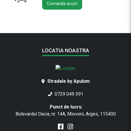
n
Comanda acum
0
.
5
l
LOCATIA NOASTRA
Stradale by Apulum
0729 049 391
Punct de lucru
Bulevardul Dacia, nr. 14A, Mioveni, Arges, 115400