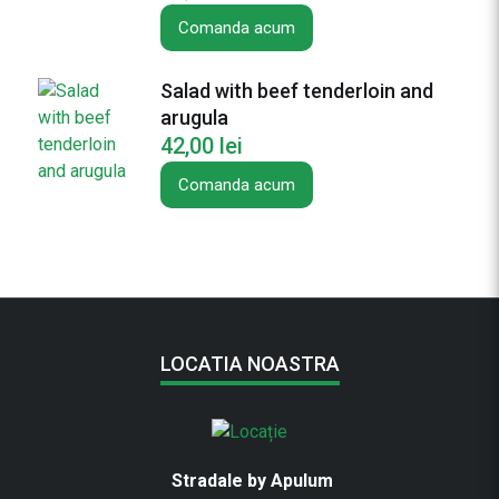
Comanda acum
Salad with beef tenderloin and
arugula
42,00
lei
Comanda acum
LOCATIA NOASTRA
Stradale by Apulum